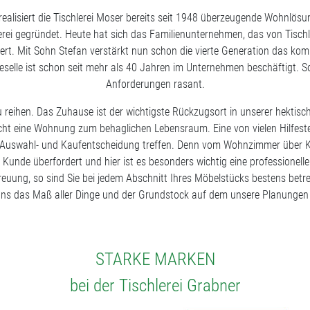
realisiert die Tischlerei Moser bereits seit 1948 überzeugende Wohnlö
erei gegründet. Heute hat sich das Familienunternehmen, das von Tischl
ert. Mit Sohn Stefan verstärkt nun schon die vierte Generation das ko
rgeselle ist schon seit mehr als 40 Jahren im Unternehmen beschäftigt. S
Anforderungen rasant.
eihen. Das Zuhause ist der wichtigste Rückzugsort in unserer hektische
macht eine Wohnung zum behaglichen Lebensraum. Eine von vielen Hilfeste
de Auswahl- und Kaufentscheidung treffen. Denn vom Wohnzimmer über K
er Kunde überfordert und hier ist es besonders wichtig eine profession
reuung, so sind Sie bei jedem Abschnitt Ihres Möbelstücks bestens bet
 uns das Maß aller Dinge und der Grundstock auf dem unsere Planungen 
STARKE MARKEN
bei der Tischlerei Grabner