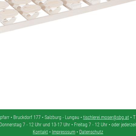
pfarr • Bruckdorf 177 • Salzburg - Lungau •
tischlerei.moser@sbg.at
• T
Donnerstag 7 - 12 Uhr und 13-17 Uhr • Freitag 7 - 12 Uhr • oder jederze
Kontakt
•
Impresssum
•
Datenschutz