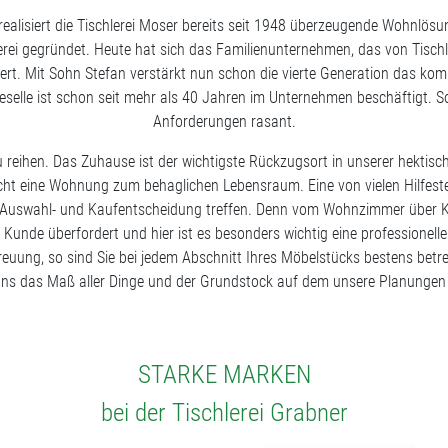
realisiert die Tischlerei Moser bereits seit 1948 überzeugende Wohnlö
erei gegründet. Heute hat sich das Familienunternehmen, das von Tischl
ert. Mit Sohn Stefan verstärkt nun schon die vierte Generation das ko
rgeselle ist schon seit mehr als 40 Jahren im Unternehmen beschäftigt. S
Anforderungen rasant.
eihen. Das Zuhause ist der wichtigste Rückzugsort in unserer hektische
macht eine Wohnung zum behaglichen Lebensraum. Eine von vielen Hilfeste
de Auswahl- und Kaufentscheidung treffen. Denn vom Wohnzimmer über K
er Kunde überfordert und hier ist es besonders wichtig eine profession
reuung, so sind Sie bei jedem Abschnitt Ihres Möbelstücks bestens bet
 uns das Maß aller Dinge und der Grundstock auf dem unsere Planungen 
STARKE MARKEN
bei der Tischlerei Grabner