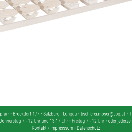
pfarr • Bruckdorf 177 • Salzburg - Lungau •
tischlerei.moser@sbg.at
• T
Donnerstag 7 - 12 Uhr und 13-17 Uhr • Freitag 7 - 12 Uhr • oder jederze
Kontakt
•
Impresssum
•
Datenschutz